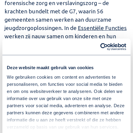
forensische zorg en verslavingszorg – de
krachten bundelt met de G7, waarin 56
gemeenten samen werken aan duurzame
jeugdzorgoplossingen. In de
Essentiële Functies
werken zij nauw samen om kinderen en hun
gezinnen snel, effectief en dichter bij huis zorg
te bieden.
Het idee hierachter: voorkomen dat kinderen
Deze website maakt gebruik van cookies
onnodig moeten verhuizen naar verschillende
We gebruiken cookies om content en advertenties te
zorglocaties. Ingrid Timmer, voorzitter van de
personaliseren, om functies voor social media te bieden
G7, lichtte tijdens de bijeenkomst toe: 'Met dit
en om ons websiteverkeer te analyseren. Ook delen we
akkoord zetten we een belangrijke stap in de
informatie over uw gebruik van onze site met onze
partners voor social media, adverteren en analyse. Deze
richting van betere en efficiëntere jeugdhulp
partners kunnen deze gegevens combineren met andere
voor de kinderen van Gelderland. Door samen te
informatie die u aan ze heeft verstrekt of die ze hebben
werken, kunnen we de zorg beschikbaar maken
verzameld op basis van uw gebruik van hun services.
waar en wanneer deze het meest nodig is. Dat is