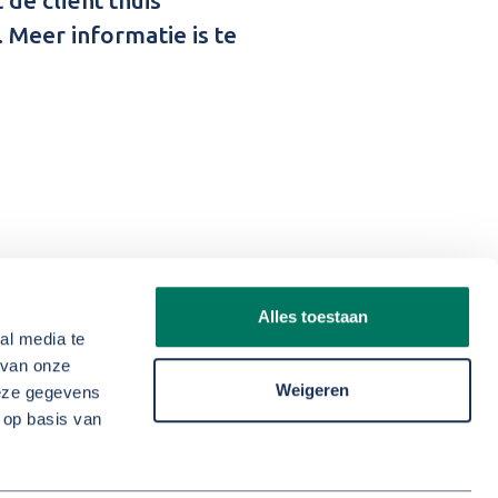
 Meer informatie is te
Alles toestaan
al media te
ids-
Cookies
 van onze
Privacy
Weigeren
deze gegevens
 op basis van
Portal
Volg
ons