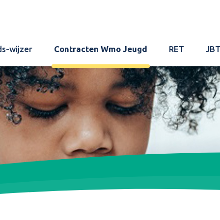
ds-wijzer
Contracten Wmo Jeugd
RET
JB