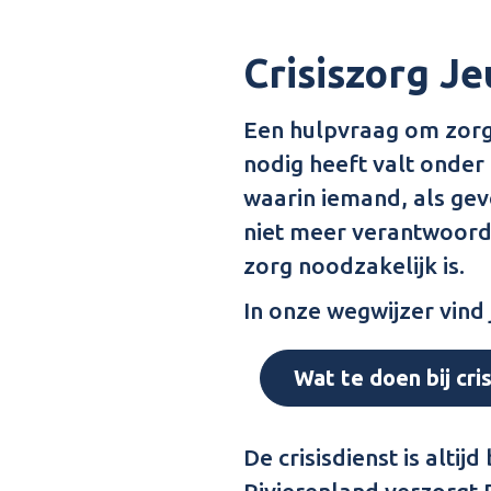
Crisiszorg J
Een hulpvraag om zorg
nodig heeft valt onder 
waarin iemand, als gev
niet meer verantwoord 
zorg noodzakelijk is.
In onze wegwijzer vind 
Wat te doen bij cri
De crisisdienst is alti
Rivierenland verzorgt P