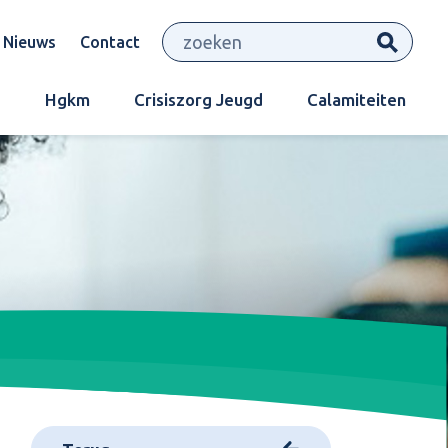
Zo
Nieuws
Contact
T
Hgkm
Crisiszorg Jeugd
Calamiteiten