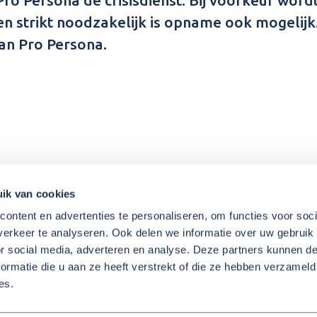
en strikt noodzakelijk is opname ook mogelijk.
an Pro Persona.
ik van cookies
ontent en advertenties te personaliseren, om functies voor soci
wmojeugd@regiorivierenland.nl
Beschikbaarhe
erkeer te analyseren. Ook delen we informatie over uw gebruik
(0344) 63 85 55
wijzer
or social media, adverteren en analyse. Deze partners kunnen 
ormatie die u aan ze heeft verstrekt of die ze hebben verzameld
es.