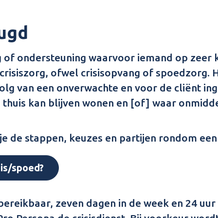
eugd
 of ondersteuning waarvoor iemand op zeer k
crisiszorg, ofwel crisisopvang of spoedzorg. 
olg van een onverwachte en voor de cliënt ing
thuis kan blijven wonen en [of] waar onmiddel
je de stappen, keuzes en partijen rondom een 
sis/spoed?
jd bereikbaar, zeven dagen in de week en 24 uur
ro Persona de crisisdienst. Bij voorkeur wordt