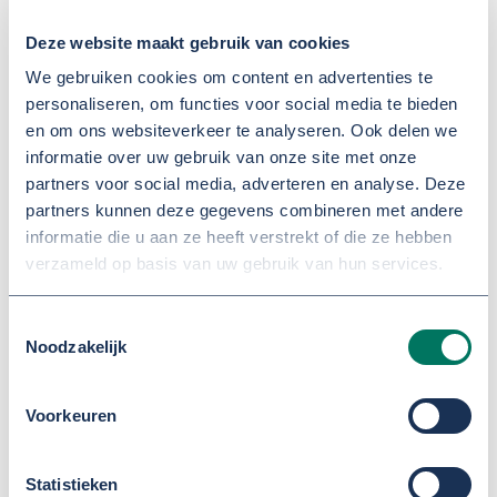
al? In de
kennisbank Huiselijk Geweld en
Deze website maakt gebruik van cookies
Kindermishandeling
verzamelen we
We gebruiken cookies om content en advertenties te
antwoorden op al dit soort vragen.
personaliseren, om functies voor social media te bieden
en om ons websiteverkeer te analyseren. Ook delen we
Huiselijk geweld en kindermishandeling is een
informatie over uw gebruik van onze site met onze
groot persoonlijk en maatschappelijk probleem
partners voor social media, adverteren en analyse. Deze
partners kunnen deze gegevens combineren met andere
en complex om te doorbreken. Dat kan alleen
informatie die u aan ze heeft verstrekt of die ze hebben
als we goed samenwerken.
verzameld op basis van uw gebruik van hun services.
De vijftien gemeenten in de regio Gelderland-
Toestemmingsselectie
Zuid werken daarom samen in de aanpak van
Noodzakelijk
huiselijk geweld en kindermishandeling. Jantien
Jongepier is vanuit Regio Rivierenland
Voorkeuren
betrokken.
Statistieken
Het dynamische document is voor en door alle