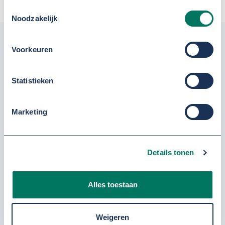
Toestemmingsselectie
Noodzakelijk
Voorkeuren
Statistieken
Marketing
Details tonen
wmojeugd@regiorivierenland.nl
Alles toestaan
(0344) 63 85 55
Beschikbaarheids-wijzer
Weigeren